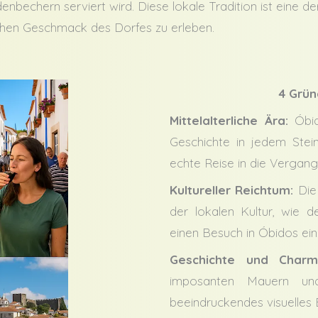
enbechern serviert wird. Diese lokale Tradition ist eine d
ischen Geschmack des Dorfes zu erleben.
4 Grün
Mittelalterliche Ära:
Óbido
Geschichte in jedem Stein
echte Reise in die Vergang
Kultureller Reichtum:
Die
der lokalen Kultur, wie 
einen Besuch in Óbidos einz
Geschichte und Charm
imposanten Mauern und
beeindruckendes visuelles E