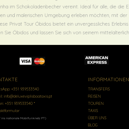
inha im Schokoladenbecher vereint. Ideal für alle, die die 
hen und malerischen Umgebung erleben möchten, mit der 
iese Privat Tour Óbidos bietet ein unvergessliches Erlebnis 
en Sie Óbidos und lassen Sie sich von seinem mittelalterli
NTAKTE
INFORMATIONE
sApp:
+351 939533540
TRANSFERS
il:
info@deluxeviplisboataxis.pt
REISEN
on:
+351 939533540 *
TOUREN
aktformular
TAXIS
ÜBER UNS
 ins nationale Mobilfunknetz PT)
BLOG