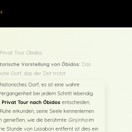
N
Privat Tour Óbidos
storische Vorstellung von Óbidos:
Das
liche Dorf, das der Zeit trotzt
 historisches Dorf, es ist eine wahre
 Vergangenheit bei jedem Schritt lebendig
e
Privat Tour nach Óbidos
entscheiden,
 Ruhe erkunden, seine Seele kennenlernen
en genießen, wie die berühmte
Ginjinha
im
e Stunde von Lissabon entfernt ist dies ein