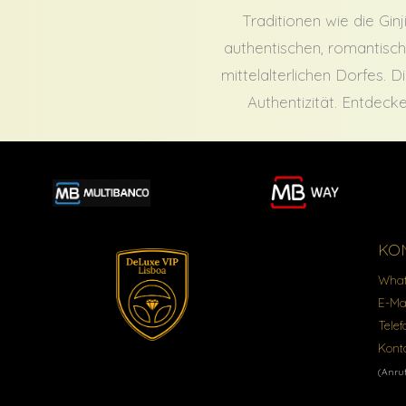
Traditionen wie die Ginj
authentischen, romantisc
mittelalterlichen Dorfes. D
Authentizität. Entdeck
KO
What
E-Ma
Telef
Kont
(Anruf