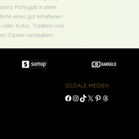
Essenz Portugals in einer
Ruhe eines gut erhaltenen
voller Kultur, Tradition und
chen Zauber verzaubern.
N
SOZIALE MEDIEN
Facebook
Instagram
TikTok
X
Pinterest
Threads