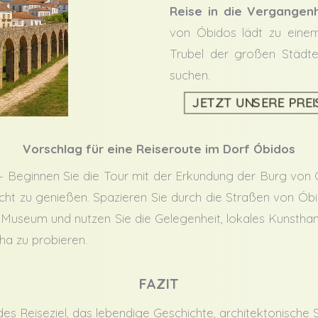
Reise in die Vergangenh
von Óbidos lädt zu eine
Trubel der großen Städte 
suchen.
JETZT UNSERE PRE
Vorschlag für eine Reiseroute im Dorf Óbidos
 Beginnen Sie die Tour mit der Erkundung der Burg von 
cht zu genießen. Spazieren Sie durch die Straßen von Óbi
 Museum und nutzen Sie die Gelegenheit, lokales Kunsth
nha zu probieren.
FAZIT
es Reiseziel, das lebendige Geschichte, architektonische 