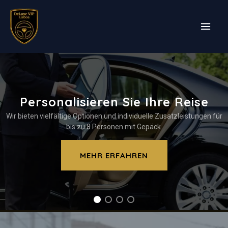
Zum
Inhalt
springen
Personalisieren Sie Ihre Reise
Wir bieten vielfältige Optionen und individuelle Zusatzleistungen für
bis zu 8 Personen mit Gepäck.
MEHR ERFAHREN
Taxi Flughafen Lissabon – Ihr exklusiver Transfer mit DeLuxe VIP