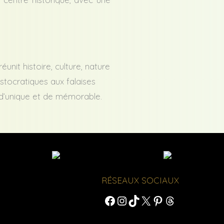
unit histoire, culture, nature
istocratiques aux falaises
d’unique et de mémorable.
RÉSEAUX SOCIAUX
Facebook
Instagram
TikTok
X
Pinterest
Threads