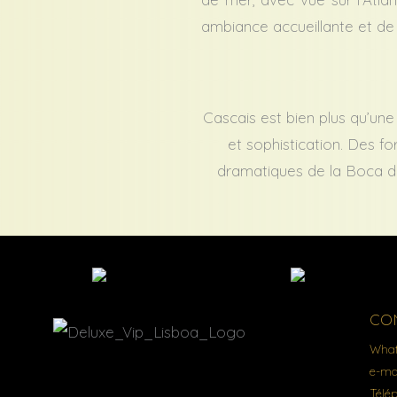
ambiance accueillante et de 
Cascais est bien plus qu’une 
et sophistication. Des fo
dramatiques de la Boca d
CO
What
e-ma
Télé