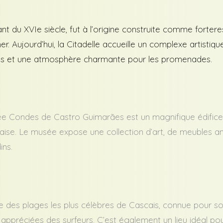
nt du XVIe siècle, fut à l’origine construite comme fortere
. Aujourd’hui, la Citadelle accueille un complexe artistique
ants et une atmosphère charmante pour les promenades.
ée Condes de Castro Guimarães est un magnifique édifice 
gaise. Le musée expose une collection d’art, de meubles anc
ins.
ne des plages les plus célèbres de Cascais, connue pour s
 appréciées des surfeurs. C’est également un lieu idéal p