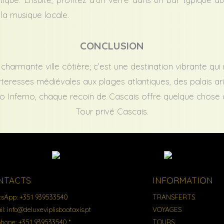
la musique locale.
CONCLUSION
charmante ville côtière; c’est une destination vibrante qui ré
rteresses médiévales aux plages atlantiques, des palais ar
o Inferno, chaque recoin de Cascais offre quelque chose 
Tour privé Cascais.
NTACTS
INFORMATION
sApp:
+351 939533540
TRANSFERTS
il:
info@deluxeviplisboataxis.pt
VOYAGES
phone:
+351 939533540 *
TOURS