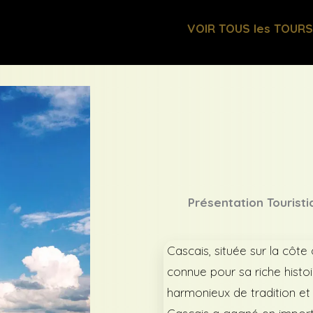
VOIR TOUS les TOUR
Présentation Touristi
Cascais, située sur la côte
connue pour sa riche hist
harmonieux de tradition et