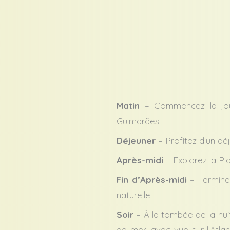
Matin
– Commencez la jour
Guimarães.
Déjeuner
– Profitez d’un dé
Après-midi
– Explorez la Pl
Fin d’Après-midi
– Terminez
naturelle.
Soir
– À la tombée de la nuit,
de mer, avec vue sur l’Atlan