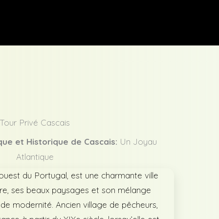
S
Tour Privé Cascais
que et Historique de Cascais:
Un Joyau
Atlantique
 ouest du Portugal, est une charmante ville
oire, ses beaux paysages et son mélange
 de modernité. Ancien village de pêcheurs,