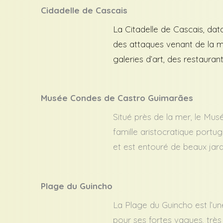
Cidadelle de Cascais
La Citadelle de Cascais, data
des attaques venant de la mer
galeries d’art, des restaur
Musée Condes de Castro Guimarães
Situé près de la mer, le Mus
famille aristocratique portu
et est entouré de beaux jard
Plage du Guincho
La Plage du Guincho est l’u
pour ses fortes vagues, très