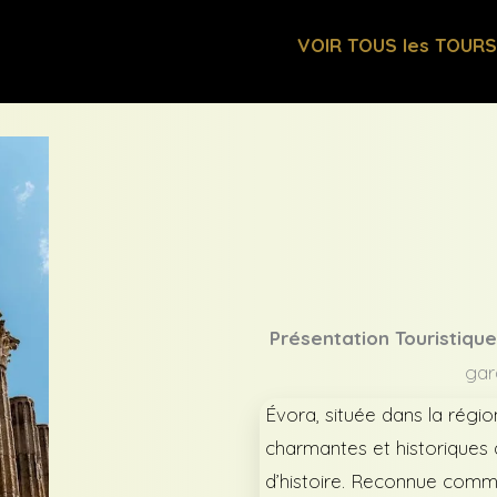
VOIR TOUS les TOUR
Présentation Touristique
gar
Évora, située dans la région 
charmantes et historiques 
d’histoire. Reconnue com