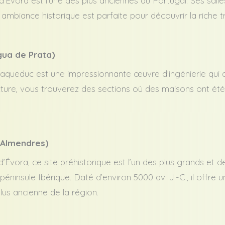
 d’Évora est l’une des plus anciennes du Portugal. Ses sal
ambiance historique est parfaite pour découvrir la riche tra
gua de Prata)
 aqueduc est une impressionnante œuvre d’ingénierie qui ali
ture, vous trouverez des sections où des maisons ont été c
 Almendres)
’Évora, ce site préhistorique est l’un des plus grands et d
éninsule Ibérique. Daté d’environ 5000 av. J.-C., il offre
plus ancienne de la région.