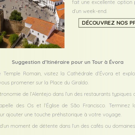
fait une excellente optio
d’un week-end.
DÉCOUVREZ NOS PR
Suggestion d’Itinéraire pour un Tour à Évora
emple Romain, visitez la Cathédrale d’Évora et explor
 vous promener sur la Place du Giraldo.
onomie de l’Alentejo dans l’un des restaurants typiques de 
apelle des Os et l’Église de São Francisco. Terminez l
r ajouter une touche préhistorique à votre voyage.
 d’un moment de détente dans l’un des cafés ou domaines v