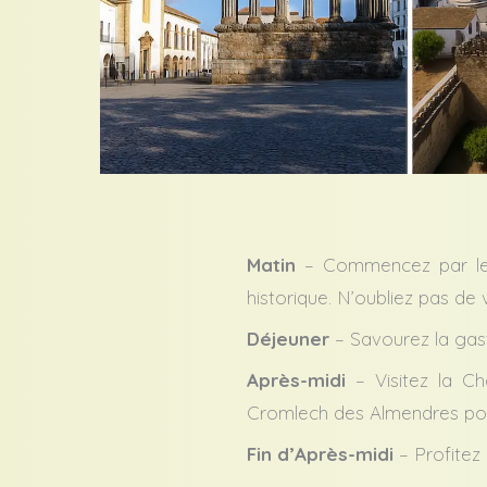
Matin
– Commencez par le T
historique. N’oubliez pas de
Déjeuner
– Savourez la gastr
Après-midi
– Visitez la Ch
Cromlech des Almendres pou
Fin d’Après-midi
– Profitez