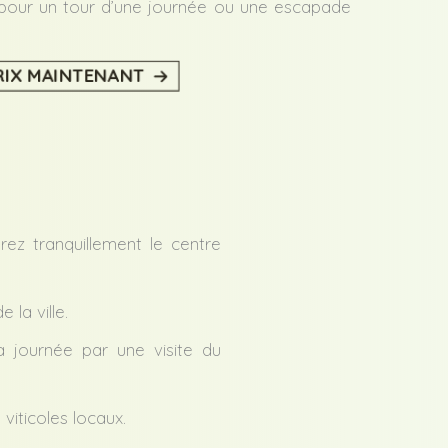
n pour un tour d’une journée ou une escapade
IX MAINTENANT
ez tranquillement le centre
la ville.
a journée par une visite du
iticoles locaux.