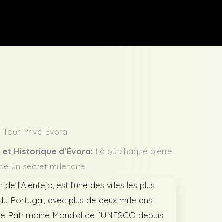
S
Tour Privé Évora
 et Historique d’Évora:
Là où chaque pierre
de un secret millénaire
de l’Alentejo, est l’une des villes les plus
du Portugal, avec plus de deux mille ans
me Patrimoine Mondial de l’UNESCO depuis