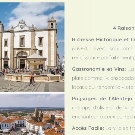
4 Raison
Richesse Historique et Cu
ouvert, avec son archi
renaissance parfaitement 
Gastronomie et Vins:
La c
plats comme l’« ensopado d
locaux qui rendent la visite
Paysages de l’Alentejo:
champs d’oliviers, de vig
enchanteur à ceux qui reche
Accès Facile:
La ville se t