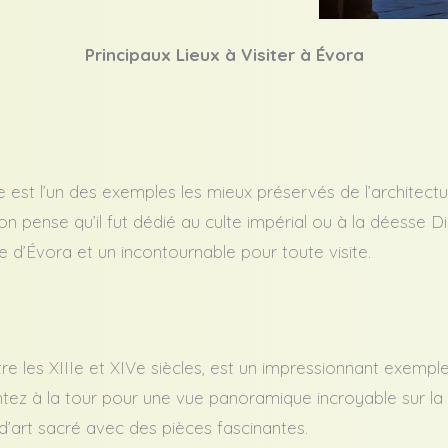
Principaux Lieux à Visiter à Évora
t l’un des exemples les mieux préservés de l’architectu
., on pense qu’il fut dédié au culte impérial ou à la déesse
e d’Évora et un incontournable pour toute visite.
re les XIIIe et XIVe siècles, est un impressionnant exemple 
z à la tour pour une vue panoramique incroyable sur la vill
’art sacré avec des pièces fascinantes.