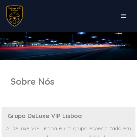
Skip
to
content
Sobre Nós
Grupo DeLuxe VIP Lisboa
A DeLuxe VIP Lisboa é um grupo especializado em