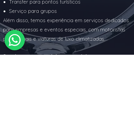
Transfer para pontos turísticos
Serviço para grupos
Além disso, temos experiência em serviços dedicados
para empresas e eventos especiais, com motoristas
profissionais e viaturas de luxo climatizadas.
Serviços empresariais e especiais:
Transporte de funcionários de empresas
Serviços para casamentos e cerimónias
Tour de compras em Lisboa e nos outlets próximos
Serviços diários para feiras e congressos
Transfers com guia turístico multilingue
Transporte personalizado para clientes VIP
Seja qual for o seu destino ou tipo de viagem,
garantimos sempre um serviço à altura — com