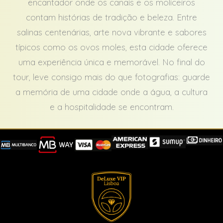
encantador onde os canais e os moliceiros
contam histórias de tradição e beleza. Entre
salinas centenárias, arte nova vibrante e sabores
típicos como os ovos moles, esta cidade oferece
uma experiência única e memorável. No final do
tour, leve consigo mais do que fotografias: guarde
a memória de uma cidade onde a água, a cultura
e a hospitalidade se encontram.